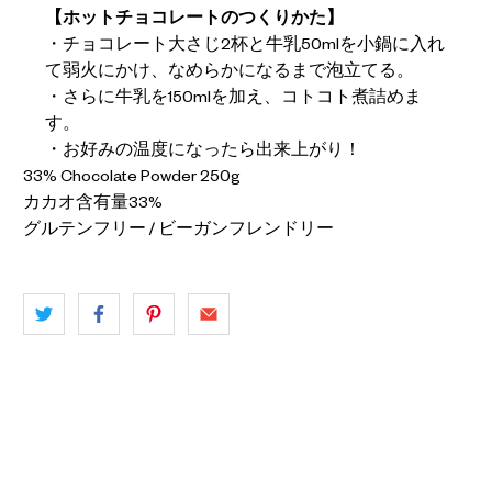
【ホットチョコレートのつくりかた】
・チョコレート大さじ
2
杯と牛乳
50ml
を小鍋に入れ
て弱火にかけ、なめらかになるまで泡立てる
。
・さらに牛乳を
150ml
を加え、コトコト煮詰めま
す。
・お好みの温度になったら出来上がり！
33% Chocolate Powder 250g
カカオ含有量33%
グルテンフリー / ビーガンフレンドリー