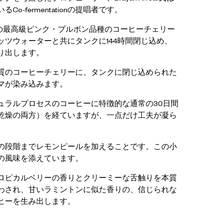
-fermentationの提唱者です。
as産の最高級ピンク・ブルボン品種のコーヒーチェリー
ッツウォーターと共にタンクに144時間閉じ込め、
り出します。
質のコーヒーチェリーに、タンクに閉じ込められた
マが染み込みます。
ュラルプロセスのコーヒーに特徴的な通常の30日間
乾燥の両方）を経ていますが、一点だけ工夫が凝ら
の段階までレモンピールを加えることです。この小
の風味を添えています。
ロピカルベリーの香りとクリーミーな舌触りを本質
わされ、甘いラミントンに似た香りの、信じられな
ヒーを生み出します。